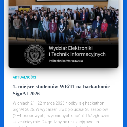
AKTUALNOŚCI
1. miejsce studentów WEiTI na hackathonie
SignAI 2026
W dniach 21–22 marca 2026 r. odbył się hackathon
SignAI 2026. W wydarzeniu wzięło udział 20 zespołów
(2–4‑osobowych), wyłonionych spośród 67 zgłoszeń.
Uczestnicy mieli 24 godziny na realizację swoich