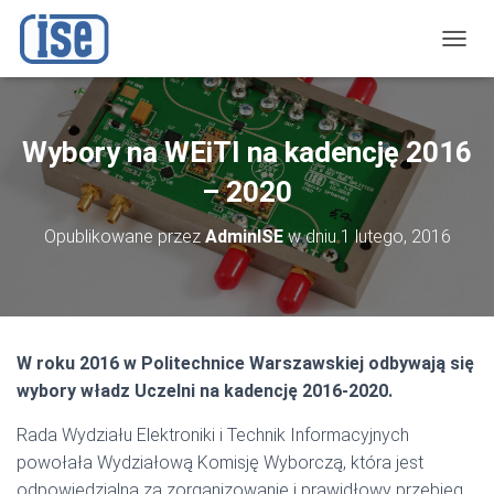
P
R
Z
E
Ł
Wybory na WEiTI na kadencję 2016
Ą
C
– 2020
Z
N
Opublikowane przez
AdminISE
w dniu
1 lutego, 2016
A
W
I
G
A
C
W roku 2016 w Politechnice Warszawskiej odbywają się
J
wybory władz Uczelni na kadencję 2016-2020.
Ę
Rada Wydziału Elektroniki i Technik Informacyjnych
powołała Wydziałową Komisję Wyborczą, która jest
odpowiedzialna za zorganizowanie i prawidłowy przebieg