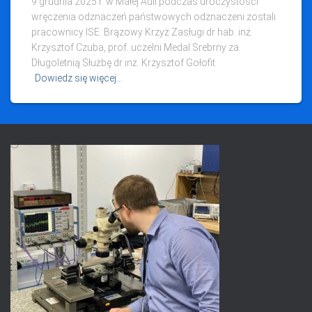
9 grudnia 2025 r. w Małej Auli podczas uroczystości
wręczenia odznaczeń państwowych odznaczeni zostali
pracownicy ISE: Brązowy Krzyż Zasługi dr hab. inż.
Krzysztof Czuba, prof. uczelni Medal Srebrny za
Długoletnią Służbę dr inż. Krzysztof Gołofit
Dowiedz się więcej…