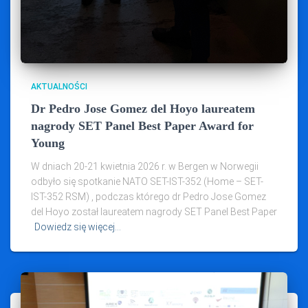
AKTUALNOŚCI
Dr Pedro Jose Gomez del Hoyo laureatem
nagrody SET Panel Best Paper Award for
Young
W dniach 20-21 kwietnia 2026 r. w Bergen w Norwegii
odbyło się spotkanie NATO SET-IST-352 (Home – SET-
IST-352 RSM) , podczas którego dr Pedro Jose Gomez
del Hoyo został laureatem nagrody SET Panel Best Paper
Dowiedz się więcej…