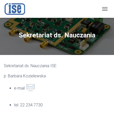
P
R
Z
E
Ł
Sekretariat ds. Nauczania
Ą
C
Z
N
A
W
Sekretariat ds. Nauczania ISE:
I
G
p. Barbara Kozielewska
A
C
J
e-mail:
Ę
tel. 22 234 7730