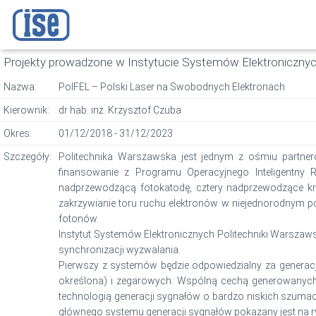
Projekty prowadzone w Instytucie Systemów Elektroniczny
Nazwa:
PolFEL – Polski Laser na Swobodnych Elektronach
Kierownik:
dr hab. inż. Krzysztof Czuba
Okres:
01/12/2018 - 31/12/2023
Szczegóły:
Politechnika Warszawska jest jednym z ośmiu partneró
finansowanie z Programu Operacyjnego Inteligentny 
nadprzewodzącą fotokatodę, cztery nadprzewodzące kri
zakrzywianie toru ruchu elektronów w niejednorodnym p
fotonów.
Instytut Systemów Elektronicznych Politechniki Warszawsk
synchronizacji wyzwalania.
Pierwszy z systemów będzie odpowiedzialny za generacj
określona) i zegarowych. Wspólną cechą generowanych
technologią generacji sygnałów o bardzo niskich szuma
głównego systemu generacji sygnałów pokazany jest na r