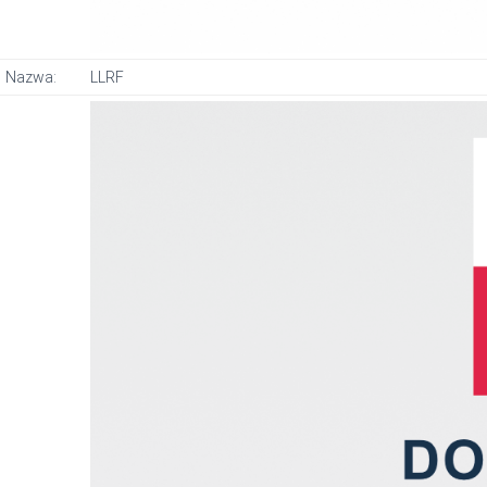
Nazwa:
LLRF