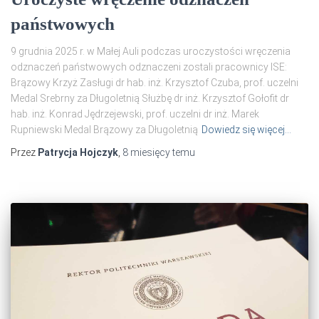
państwowych
9 grudnia 2025 r. w Małej Auli podczas uroczystości wręczenia
odznaczeń państwowych odznaczeni zostali pracownicy ISE:
Brązowy Krzyż Zasługi dr hab. inż. Krzysztof Czuba, prof. uczelni
Medal Srebrny za Długoletnią Służbę dr inż. Krzysztof Gołofit dr
hab. inż. Konrad Jędrzejewski, prof. uczelni dr inż. Marek
Rupniewski Medal Brązowy za Długoletnią
Dowiedz się więcej…
Przez
Patrycja Hojczyk
,
8 miesięcy
temu