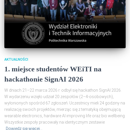
AKTUALNOŚCI
1. miejsce studentów WEiTI na
hackathonie SignAI 2026
W dniach 21–22 marca 2026 r. odbył się hackathon SignAI 2026.
W wydarzeniu wzięło udział 20 zespołów (2–4‑osobowych),
wyłonionych spośród 67 zgłoszeń. Uczestnicy mieli 24 godziny na
realizację swoich projektów, mierząc się z tematyką obejmującą
wearable electronics, hardware AI improving life oraz bio wellbeing.
Wszystkie zespoły pracowały na identycznym zestawie
Dowiedz się więcej…