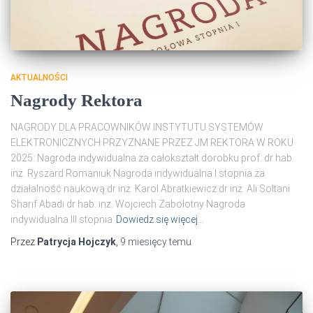
AKTUALNOŚCI
Nagrody Rektora
NAGRODY DLA PRACOWNIKÓW INSTYTUTU SYSTEMÓW
ELEKTRONICZNYCH PRZYZNANE PRZEZ JM REKTORA W ROKU
2025: Nagroda indywidualna za całokształt dorobku prof. dr hab.
inż. Ryszard Romaniuk Nagroda indywidualna I stopnia za
działalność naukową dr inż. Karol Abratkiewicz dr inż. Ali Soltani
Sharif Abadi dr hab. inż. Wojciech Zabołotny Nagroda
indywidualna III stopnia
Dowiedz się więcej…
Przez
Patrycja Hojczyk
,
9 miesięcy
temu