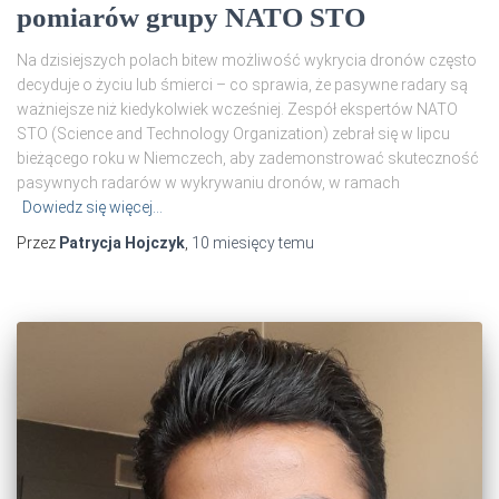
pomiarów grupy NATO STO
Na dzisiejszych polach bitew możliwość wykrycia dronów często
decyduje o życiu lub śmierci – co sprawia, że ​​pasywne radary są
ważniejsze niż kiedykolwiek wcześniej. Zespół ekspertów NATO
STO (Science and Technology Organization) zebrał się w lipcu
bieżącego roku w Niemczech, aby zademonstrować skuteczność
pasywnych radarów w wykrywaniu dronów, w ramach
Dowiedz się więcej…
Przez
Patrycja Hojczyk
,
10 miesięcy
temu