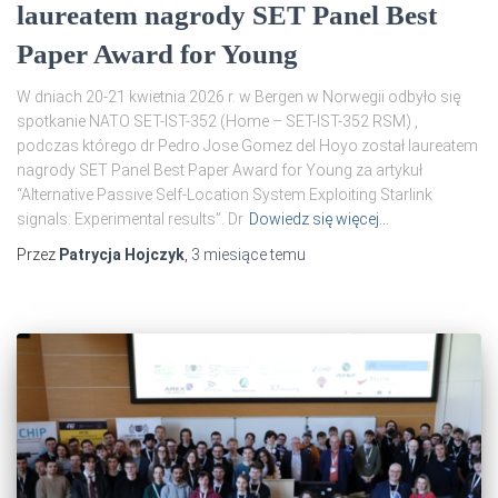
laureatem nagrody SET Panel Best
Paper Award for Young
W dniach 20-21 kwietnia 2026 r. w Bergen w Norwegii odbyło się
spotkanie NATO SET-IST-352 (Home – SET-IST-352 RSM) ,
podczas którego dr Pedro Jose Gomez del Hoyo został laureatem
nagrody SET Panel Best Paper Award for Young za artykuł
“Alternative Passive Self-Location System Exploiting Starlink
signals: Experimental results”. Dr
Dowiedz się więcej…
Przez
Patrycja Hojczyk
,
3 miesiące
temu