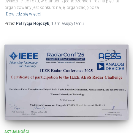
cyklicznie, co roku, w Stanach Zjednoczonych i raz na pięć lat
organizowany jest konkurs na jej organizację poza
Dowiedz się więcej…
Przez
Patrycja Hojczyk
,
10 miesięcy
temu
AKTUALNOŚCI