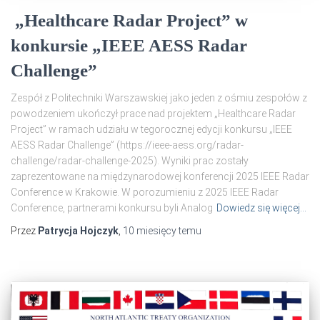
„Healthcare Radar Project” w
konkursie „IEEE AESS Radar
Challenge”
Zespół z Politechniki Warszawskiej jako jeden z ośmiu zespołów z
powodzeniem ukończył prace nad projektem „Healthcare Radar
Project” w ramach udziału w tegorocznej edycji konkursu „IEEE
AESS Radar Challenge” (https://ieee-aess.org/radar-
challenge/radar-challenge-2025). Wyniki prac zostały
zaprezentowane na międzynarodowej konferencji 2025 IEEE Radar
Conference w Krakowie. W porozumieniu z 2025 IEEE Radar
Conference, partnerami konkursu byli Analog
Dowiedz się więcej…
Przez
Patrycja Hojczyk
,
10 miesięcy
temu