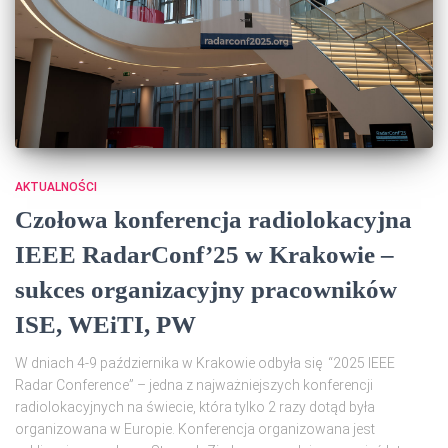
AKTUALNOŚCI
Czołowa konferencja radiolokacyjna
IEEE RadarConf’25 w Krakowie –
sukces organizacyjny pracowników
ISE, WEiTI, PW
W dniach 4-9 października w Krakowie odbyła się “2025 IEEE
Radar Conference” – jedna z najważniejszych konferencji
radiolokacyjnych na świecie, która tylko 2 razy dotąd była
organizowana w Europie. Konferencja organizowana jest