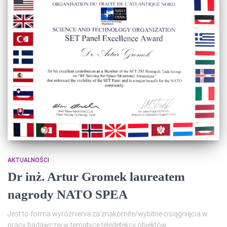
AKTUALNOŚCI
Dr inż. Artur Gromek laureatem
nagrody NATO SPEA
Jest to forma wyróżnienia za znakomite/wybitne osiągnięcia w
pracy badawczej w tematyce teledetekcji obiektów