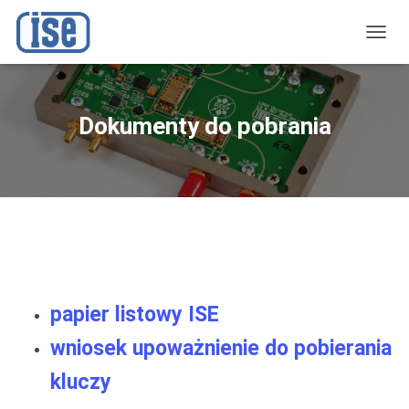
P
R
Z
E
Ł
Dokumenty do pobrania
Ą
C
Z
N
A
W
I
G
A
C
J
papier listowy ISE
Ę
wniosek upoważnienie do pobierania
kluczy