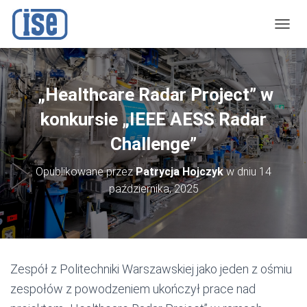
P
R
Z
E
Ł
„Healthcare Radar Project” w
Ą
C
konkursie „IEEE AESS Radar
Z
N
Challenge”
A
W
Opublikowane przez
Patrycja Hojczyk
w dniu
14
I
października, 2025
G
A
C
J
Ę
Zespół z Politechniki Warszawskiej jako jeden z ośmiu
zespołów z powodzeniem ukończył prace nad