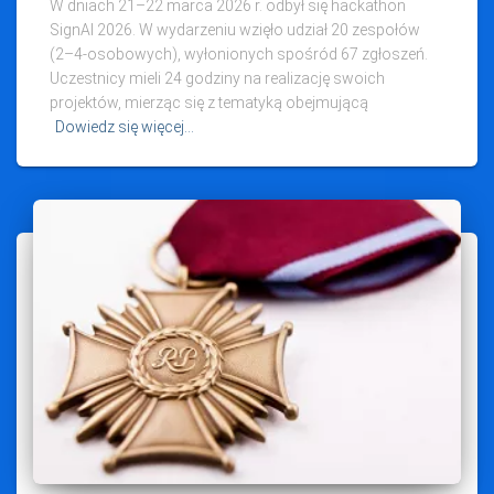
W dniach 21–22 marca 2026 r. odbył się hackathon
SignAI 2026. W wydarzeniu wzięło udział 20 zespołów
(2–4‑osobowych), wyłonionych spośród 67 zgłoszeń.
Uczestnicy mieli 24 godziny na realizację swoich
projektów, mierząc się z tematyką obejmującą
Dowiedz się więcej…