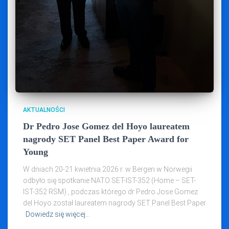
AKTUALNOŚCI
Dr Pedro Jose Gomez del Hoyo laureatem
nagrody SET Panel Best Paper Award for
Young
W dniach 20-21 kwietnia 2026 r. w Bergen w Norwegii
odbyło się spotkanie NATO SET-IST-352 (Home – SET-
IST-352 RSM) , podczas którego dr Pedro Jose Gomez
del Hoyo został laureatem nagrody SET Panel Best Paper
Dowiedz się więcej…