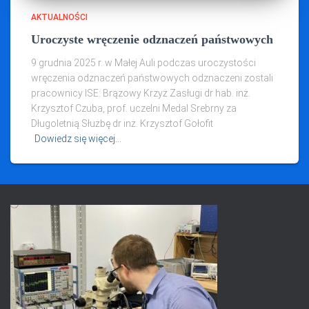
AKTUALNOŚCI
Uroczyste wręczenie odznaczeń państwowych
9 grudnia 2025 r. w Małej Auli podczas uroczystości
wręczenia odznaczeń państwowych odznaczeni zostali
pracownicy ISE: Brązowy Krzyż Zasługi dr hab. inż.
Krzysztof Czuba, prof. uczelni Medal Srebrny za
Długoletnią Służbę dr inż. Krzysztof Gołofit
Dowiedz się więcej…