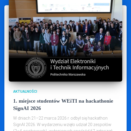
AKTUALNOŚCI
1. miejsce studentów WEiTI na hackathonie
SignAI 2026
W dniach 21–22 marca 2026 r. odbył się hackathon
SignAI 2026. W wydarzeniu wzięło udział 20 zespołów