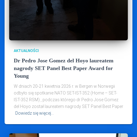
AKTUALNOŚCI
Dr Pedro Jose Gomez del Hoyo laureatem
nagrody SET Panel Best Paper Award for
Young
W dniach 20-21 kwietnia 2026 r. w Bergen w Norwegii
odbyło się spotkanie NATO SET-IST-352 (Home – SET-
IST-352 RSM) , podczas którego dr Pedro Jose Gomez
del Hoyo został laureatem nagrody SET Panel Best Paper
Dowiedz się więcej…