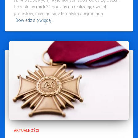
(2–4‑osobowych), wyłonionych spośród 67 zgłoszeń.
Uczestnicy mieli 24 godziny na realizację swoich
projektów, mierząc się z tematyką obejmującą
Dowiedz się więcej…
AKTUALNOŚCI