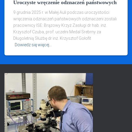
Uroczyste wręczenie odznaczeń państwowych
9 grudnia 2025 r. w Małej Auli podczas uroczystości
wręczenia odznaczeń państwowych odznaczeni zostali
pracownicy ISE: Brązowy Krzyż Zasługi dr hab. inż.
Krzysztof Czuba, prof. uczelni Medal Srebrny za
Długoletnią Służbę dr inż. Krzysztof Gołofit
Dowiedz się więcej…