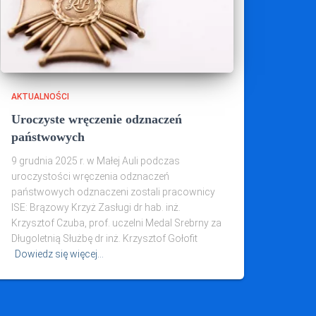
AKTUALNOŚCI
Uroczyste wręczenie odznaczeń
państwowych
9 grudnia 2025 r. w Małej Auli podczas
uroczystości wręczenia odznaczeń
państwowych odznaczeni zostali pracownicy
ISE: Brązowy Krzyż Zasługi dr hab. inż.
Krzysztof Czuba, prof. uczelni Medal Srebrny za
Długoletnią Służbę dr inż. Krzysztof Gołofit
Dowiedz się więcej…