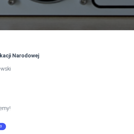
kacji Narodowej
ewski
jemy!
I