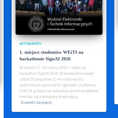
AKTUALNOŚCI
1. miejsce studentów WEiTI na
hackathonie SignAI 2026
W dniach 21–22 marca 2026 r. odbył się
hackathon SignAI 2026. W wydarzeniu wzięło
udział 20 zespołów (2–4‑osobowych),
wyłonionych spośród 67 zgłoszeń. Uczestnicy
mieli 24 godziny na realizację swoich projektów,
mierząc się z tematyką obejmującą
Dowiedz się więcej…