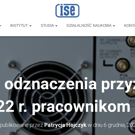
INSTYTUT
STUDIA
DZIAŁALNOŚĆ NAUKOWA
KONT
i odznaczenia prz
22 r. pracownikom 
publikowane przez
Patrycja Hojczyk
w dniu
6 grudnia, 20