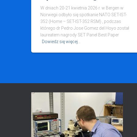
W dniach 20-21 kwietnia 2026 r. w Bergen w
Norwegii odbyło się spotkanie NATO SET-IST-
352 (Home – SET-IST-352 RSM) , podczas
którego dr Pedro Jose Gomez del Hoyo został
laureatem nagrody SET Panel Best Paper
Dowiedz się więcej…