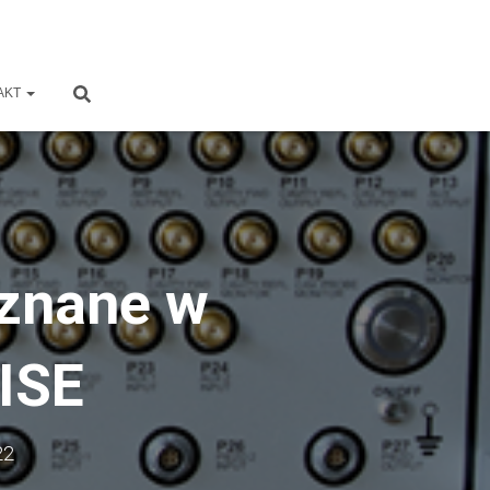
AKT
yznane w
ISE
22