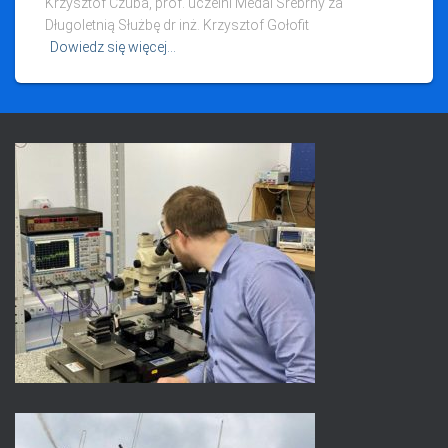
Krzysztof Czuba, prof. uczelni Medal Srebrny za
Długoletnią Służbę dr inż. Krzysztof Gołofit
Dowiedz się więcej…