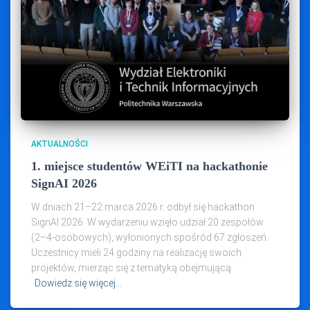
AKTUALNOŚCI
1. miejsce studentów WEiTI na hackathonie
SignAI 2026
W dniach 21–22 marca 2026 r. odbył się hackathon
SignAI 2026. W wydarzeniu wzięło udział 20 zespołów
(2–4‑osobowych), wyłonionych spośród 67 zgłoszeń.
Uczestnicy mieli 24 godziny na realizację swoich
projektów, mierząc się z tematyką obejmującą
Dowiedz się więcej…