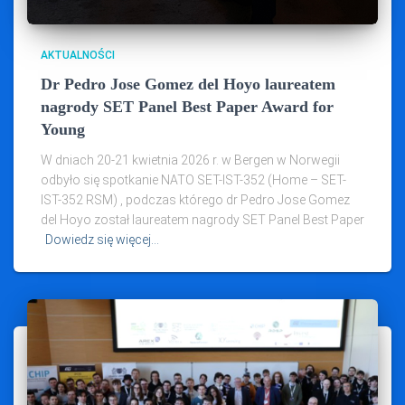
AKTUALNOŚCI
Dr Pedro Jose Gomez del Hoyo laureatem
nagrody SET Panel Best Paper Award for
Young
W dniach 20-21 kwietnia 2026 r. w Bergen w Norwegii
odbyło się spotkanie NATO SET-IST-352 (Home – SET-
IST-352 RSM) , podczas którego dr Pedro Jose Gomez
del Hoyo został laureatem nagrody SET Panel Best Paper
Dowiedz się więcej…