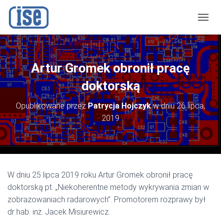
P
R
Z
E
Ł
Artur Gromek obronił pracę
Ą
C
doktorską
Z
N
Opublikowane przez
Patrycja Hojczyk
w dniu
26 lipca,
A
2019
W
I
G
A
C
J
W dniu 25 lipca 2019 roku Artur Gromek obronił pracę
Ę
doktorską pt. „Niekoherentne metody wykrywania zmian w
zobrazowaniach radarowych”. Promotorem rozprawy był
dr hab. inż. Jacek Misiurewicz.