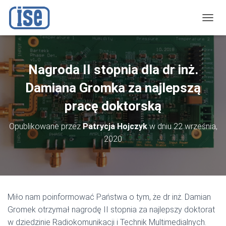
P
R
Z
E
Ł
Nagroda II stopnia dla dr inż.
Ą
C
Damiana Gromka za najlepszą
Z
N
pracę doktorską
A
W
Opublikowane przez
Patrycja Hojczyk
w dniu
22 września,
I
2020
G
A
C
J
Ę
Miło nam poinformować Państwa o tym, że dr inż. Damian
Gromek otrzymał nagrodę II stopnia za najlepszy doktorat
w dziedzinie Radiokomunikacji i Technik Multimedialnych.