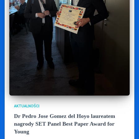
AKTUALNOŚCI
Dr Pedro Jose Gomez del Hoyo laureatem
nagrody SET Panel Best Paper Award for
Young