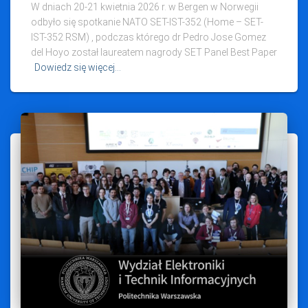
W dniach 20-21 kwietnia 2026 r. w Bergen w Norwegii
odbyło się spotkanie NATO SET-IST-352 (Home – SET-
IST-352 RSM) , podczas którego dr Pedro Jose Gomez
del Hoyo został laureatem nagrody SET Panel Best Paper
Dowiedz się więcej…