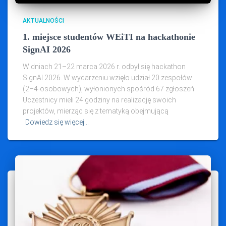
AKTUALNOŚCI
1. miejsce studentów WEiTI na hackathonie
SignAI 2026
W dniach 21–22 marca 2026 r. odbył się hackathon
SignAI 2026. W wydarzeniu wzięło udział 20 zespołów
(2–4‑osobowych), wyłonionych spośród 67 zgłoszeń.
Uczestnicy mieli 24 godziny na realizację swoich
projektów, mierząc się z tematyką obejmującą
Dowiedz się więcej…