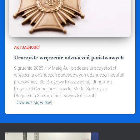
AKTUALNOŚCI
Uroczyste wręczenie odznaczeń państwowych
9 grudnia 2025 r. w Małej Auli podczas uroczystości
wręczenia odznaczeń państwowych odznaczeni zostali
pracownicy ISE: Brązowy Krzyż Zasługi dr hab. inż.
Krzysztof Czuba, prof. uczelni Medal Srebrny za
Długoletnią Służbę dr inż. Krzysztof Gołofit
Dowiedz się więcej…