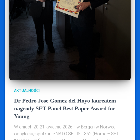
AKTUALNOŚCI
Dr Pedro Jose Gomez del Hoyo laureatem
nagrody SET Panel Best Paper Award for
Young
W dniach 20-21 kwietnia 2026 r. w Bergen w Norwegii
odbyło się spotkanie NATO SET-IST-352 (Home – SET-