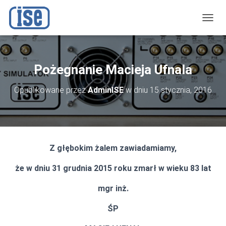
P
R
Z
E
Ł
Pożegnanie Macieja Ufnala
Ą
C
Opublikowane przez
AdminISE
w dniu
15 stycznia, 2016
Z
N
A
W
I
G
Z głębokim żalem zawiadamiamy,
A
C
że w dniu 31 grudnia 2015 roku zmarł w wieku 83 lat
J
Ę
mgr inż.
ŚP