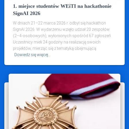
1. miejsce studentów WEiTI na hackathonie
SignAI 2026
W dniach 21–22 marca 2026 r. odbył się hackathon
SignAI 2026. W wydarzeniu wzięło udział 20 zespołów
(2–4‑osobowych), wyłonionych spośród 67 zgłoszeń.
Uczestnicy mieli 24 godziny na realizację swoich
projektów, mierząc się z tematyką obejmującą
Dowiedz się więcej…