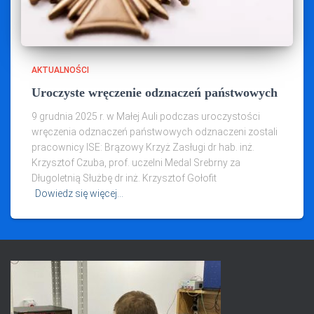
AKTUALNOŚCI
Uroczyste wręczenie odznaczeń państwowych
9 grudnia 2025 r. w Małej Auli podczas uroczystości
wręczenia odznaczeń państwowych odznaczeni zostali
pracownicy ISE: Brązowy Krzyż Zasługi dr hab. inż.
Krzysztof Czuba, prof. uczelni Medal Srebrny za
Długoletnią Służbę dr inż. Krzysztof Gołofit
Dowiedz się więcej…