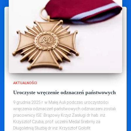
AKTUALNOŚCI
Uroczyste wręczenie odznaczeń państwowych
9 grudnia 2025 r. w Małej Auli podczas uroczystości
wręczenia odznaczeń państwowych odznaczeni zostali
pracownicy ISE: Brązowy Krzyż Zasługi dr hab. inż.
Krzysztof Czuba, prof. uczelni Medal Srebrny za
Długoletnią Służbę dr inż. Krzysztof Gołofit