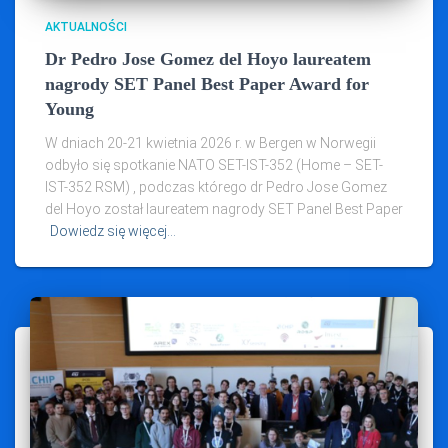
AKTUALNOŚCI
Dr Pedro Jose Gomez del Hoyo laureatem
nagrody SET Panel Best Paper Award for
Young
W dniach 20-21 kwietnia 2026 r. w Bergen w Norwegii
odbyło się spotkanie NATO SET-IST-352 (Home – SET-
IST-352 RSM) , podczas którego dr Pedro Jose Gomez
del Hoyo został laureatem nagrody SET Panel Best Paper
Dowiedz się więcej…