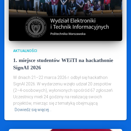
AKTUALNOŚCI
1. miejsce studentów WEiTI na hackathonie
SignAI 2026
W dniach 21–22 marca 2026 r. odbył się hackathon
SignAI 2026. W wydarzeniu wzięło udział 20 zespołów
(2–4‑osobowych), wyłonionych spośród 67 zgłoszeń.
Uczestnicy mieli 24 godziny na realizację swoich
projektów, mierząc się z tematyką obejmującą
Dowiedz się więcej…