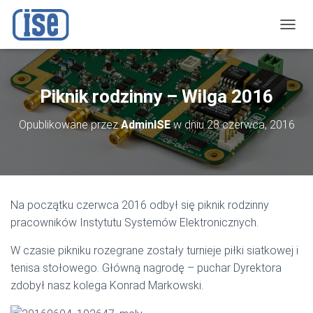
P
R
Z
E
Ł
Piknik rodzinny – Wilga 2016
Ą
C
Opublikowane przez
AdminISE
w dniu
28 czerwca, 2016
Z
N
A
W
I
G
Na początku czerwca 2016 odbył się piknik rodzinny
A
C
pracowników Instytutu Systemów Elektronicznych.
J
Ę
W czasie pikniku rozegrane zostały turnieje piłki siatkowej i
tenisa stołowego. Główną nagrodę – puchar Dyrektora
zdobył nasz kolega Konrad Markowski.