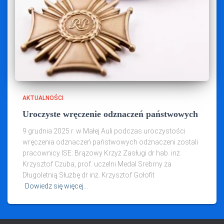
AKTUALNOŚCI
Uroczyste wręczenie odznaczeń państwowych
9 grudnia 2025 r. w Małej Auli podczas uroczystości
wręczenia odznaczeń państwowych odznaczeni zostali
pracownicy ISE: Brązowy Krzyż Zasługi dr hab. inż.
Krzysztof Czuba, prof. uczelni Medal Srebrny za
Długoletnią Służbę dr inż. Krzysztof Gołofit
Dowiedz się więcej…