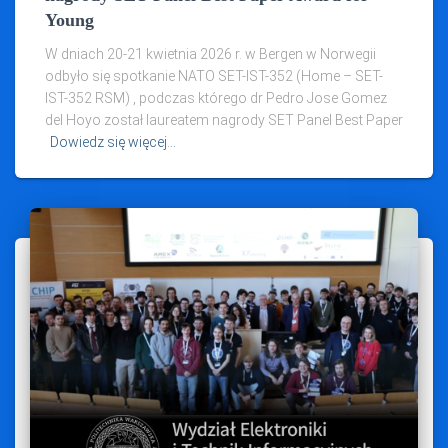
Young
W dniach 20-21 kwietnia 2026 r. w Bergen w Norwegii
odbyło się spotkanie NATO SET-IST-352 (Home – SET-
IST-352 RSM) , podczas którego dr Pedro Jose Gomez
del Hoyo został laureatem nagrody SET Panel Best Paper
Dowiedz się więcej…