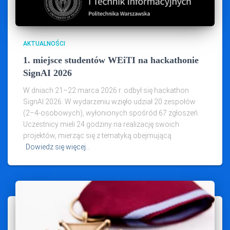
AKTUALNOŚCI
1. miejsce studentów WEiTI na hackathonie
SignAI 2026
W dniach 21–22 marca 2026 r. odbył się hackathon
SignAI 2026. W wydarzeniu wzięło udział 20 zespołów
(2–4‑osobowych), wyłonionych spośród 67 zgłoszeń.
Uczestnicy mieli 24 godziny na realizację swoich
projektów, mierząc się z tematyką obejmującą
Dowiedz się więcej…