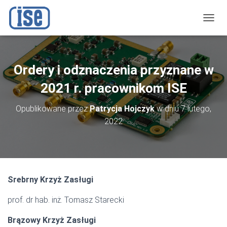
P
R
Z
E
Ł
Ordery i odznaczenia przyznane w
Ą
C
2021 r. pracownikom ISE
Z
N
Opublikowane przez
Patrycja Hojczyk
w dniu
7 lutego,
A
2022
W
I
G
A
C
J
Srebrny Krzyż Zasługi
Ę
prof. dr hab. inż. Tomasz Starecki
Brązowy Krzyż Zasługi