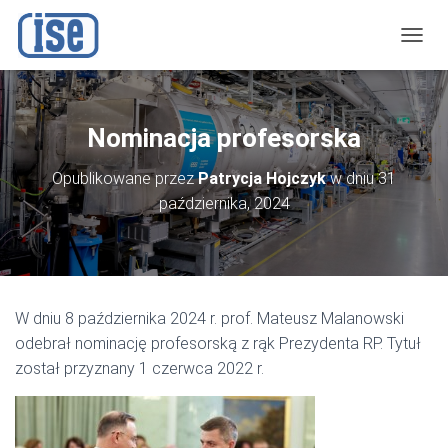
P
R
Z
E
Ł
Nominacja profesorska
Ą
C
Opublikowane przez
Patrycja Hojczyk
w dniu
31
Z
października, 2024
N
A
W
I
G
A
C
W dniu 8 października 2024 r. prof. Mateusz Malanowski
J
odebrał nominację profesorską z rąk Prezydenta RP. Tytuł
Ę
został przyznany 1 czerwca 2022 r.