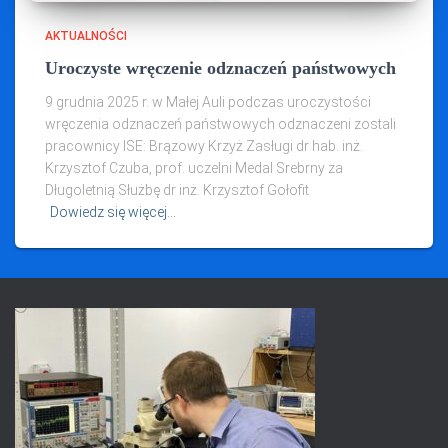
AKTUALNOŚCI
Uroczyste wręczenie odznaczeń państwowych
9 grudnia 2025 r. w Małej Auli podczas uroczystości
wręczenia odznaczeń państwowych odznaczeni zostali
pracownicy ISE: Brązowy Krzyż Zasługi dr hab. inż.
Krzysztof Czuba, prof. uczelni Medal Srebrny za
Długoletnią Służbę dr inż. Krzysztof Gołofit
Dowiedz się więcej…