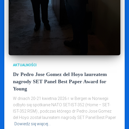
AKTUALNOŚCI
Dr Pedro Jose Gomez del Hoyo laureatem
nagrody SET Panel Best Paper Award for
Young
W dniach 20-21 kwietnia 2026 r. w Bergen w Norwegii
odbyło się spotkanie NATO SET-IST-352 (Home – SET-
IST-352 RSM) , podczas którego dr Pedro Jose Gomez
del Hoyo został laureatem nagrody SET Panel Best Paper
Dowiedz się więcej…