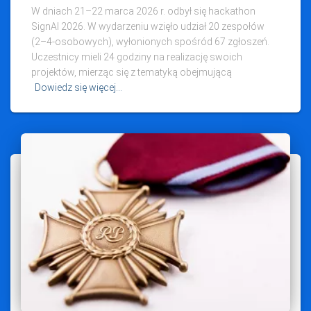
W dniach 21–22 marca 2026 r. odbył się hackathon
SignAI 2026. W wydarzeniu wzięło udział 20 zespołów
(2–4‑osobowych), wyłonionych spośród 67 zgłoszeń.
Uczestnicy mieli 24 godziny na realizację swoich
projektów, mierząc się z tematyką obejmującą
Dowiedz się więcej…