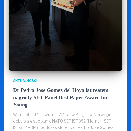
AKTUALNOŚCI
Dr Pedro Jose Gomez del Hoyo laureatem
nagrody SET Panel Best Paper Award for
Young
W dniach 20-21 kwietnia 2026 r. w Bergen w Norwegii
odbyło się spotkanie NATO SET-IST-352 (Home – SET-
IST-352 RSM) , podczas którego dr Pedro Jose Gomez