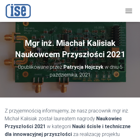
P
R
Z
E
Ł
Mgr inż. Miachał Kalisiak
Ą
C
Naukowcem Przyszłości 2021
Z
N
Opublikowane przez
Patrycja Hojczyk
w dniu
5
A
października, 2021
W
I
G
A
C
J
Z przyjemnością informujemy, że nasz pracownik mgr inż.
Ę
Michał Kalisiak został laureatem nagrody
Naukowiec
Przyszłości 2021
w kategorii
Nauki ścisłe i techniczne
dla innowacyjnej przyszłości
za realizację projektu