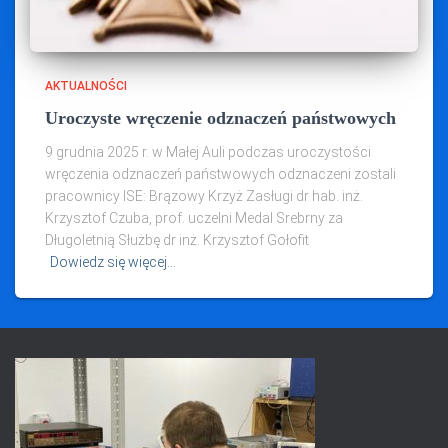
AKTUALNOŚCI
Uroczyste wręczenie odznaczeń państwowych
9 grudnia 2025 r. w Małej Auli podczas uroczystości
wręczenia odznaczeń państwowych odznaczeni zostali
pracownicy ISE: Brązowy Krzyż Zasługi dr hab. inż.
Krzysztof Czuba, prof. uczelni Medal Srebrny za
Długoletnią Służbę dr inż. Krzysztof Gołofit
Dowiedz się więcej…