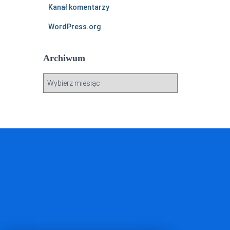
Kanał komentarzy
WordPress.org
Archiwum
A
r
c
h
i
w
u
m