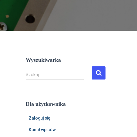
Wyszukiwarka
S
Szukaj …
z
u
k
a
Dla użytkownika
j
:
Zaloguj się
Kanał wpisów