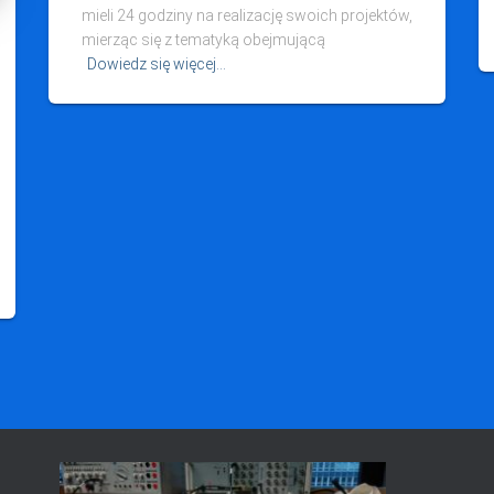
mieli 24 godziny na realizację swoich projektów,
mierząc się z tematyką obejmującą
Dowiedz się więcej…