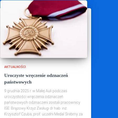
AKTUALNOŚCI
Uroczyste wręczenie odznaczeń
państwowych
9 grudnia 2025 r. w Małej Auli podczas
uroczystości wręczenia odznaczeń
państwowych odznaczeni zostali pracownicy
ISE: Brązowy Krzyż Zasługi dr hab. inż.
Krzysztof Czuba, prof. uczelni Medal Srebrny za