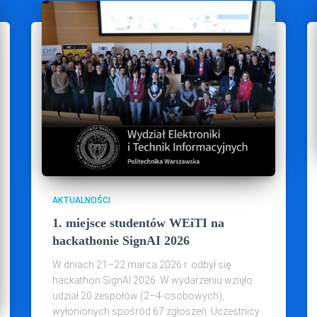
AKTUALNOŚCI
1. miejsce studentów WEiTI na
hackathonie SignAI 2026
W dniach 21–22 marca 2026 r. odbył się
hackathon SignAI 2026. W wydarzeniu wzięło
udział 20 zespołów (2–4‑osobowych),
wyłonionych spośród 67 zgłoszeń. Uczestnicy