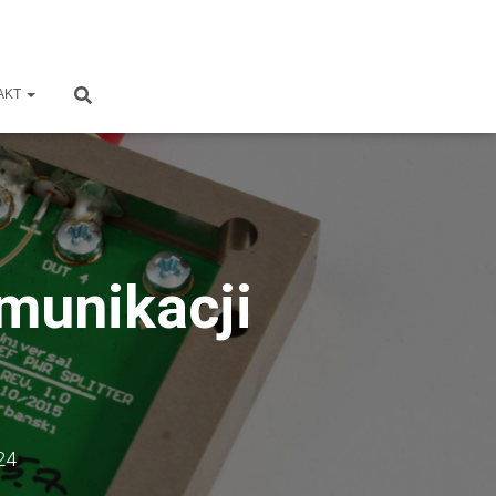
AKT
omunikacji
24