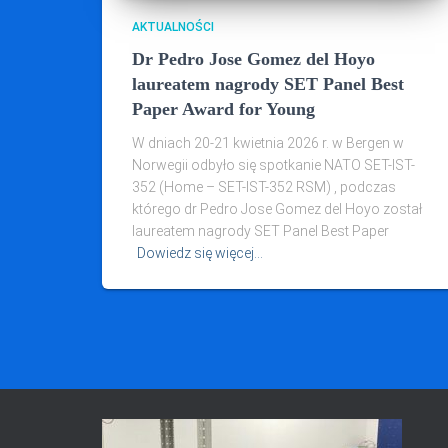
AKTUALNOŚCI
Dr Pedro Jose Gomez del Hoyo
laureatem nagrody SET Panel Best
Paper Award for Young
W dniach 20-21 kwietnia 2026 r. w Bergen w
Norwegii odbyło się spotkanie NATO SET-IST-
352 (Home – SET-IST-352 RSM) , podczas
którego dr Pedro Jose Gomez del Hoyo został
laureatem nagrody SET Panel Best Paper
Dowiedz się więcej…