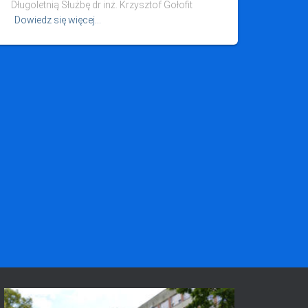
Długoletnią Służbę dr inż. Krzysztof Gołofit
Dowiedz się więcej…