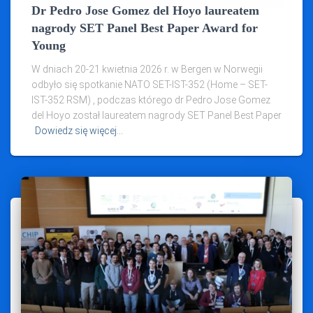
Dr Pedro Jose Gomez del Hoyo laureatem
nagrody SET Panel Best Paper Award for
Young
W dniach 20-21 kwietnia 2026 r. w Bergen w Norwegii
odbyło się spotkanie NATO SET-IST-352 (Home – SET-
IST-352 RSM) , podczas którego dr Pedro Jose Gomez
del Hoyo został laureatem nagrody SET Panel Best Paper
Dowiedz się więcej…