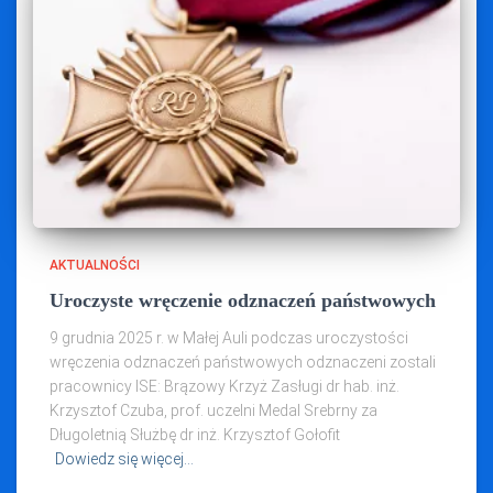
AKTUALNOŚCI
Uroczyste wręczenie odznaczeń państwowych
9 grudnia 2025 r. w Małej Auli podczas uroczystości
wręczenia odznaczeń państwowych odznaczeni zostali
pracownicy ISE: Brązowy Krzyż Zasługi dr hab. inż.
Krzysztof Czuba, prof. uczelni Medal Srebrny za
Długoletnią Służbę dr inż. Krzysztof Gołofit
Dowiedz się więcej…