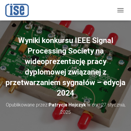
P
R
Z
E
Ł
Wyniki konkursu IEEE Signal
Ą
C
Processing Society na
Z
N
wideoprezentację pracy
A
dyplomowej związanej z
W
I
przetwarzaniem sygnałów – edycja
G
A
2024
C
J
Ę
Opublikowane przez
Patrycja Hojczyk
w dniu
27 stycznia,
2025