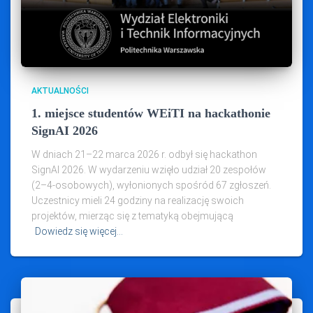
AKTUALNOŚCI
1. miejsce studentów WEiTI na hackathonie
SignAI 2026
W dniach 21–22 marca 2026 r. odbył się hackathon
SignAI 2026. W wydarzeniu wzięło udział 20 zespołów
(2–4‑osobowych), wyłonionych spośród 67 zgłoszeń.
Uczestnicy mieli 24 godziny na realizację swoich
projektów, mierząc się z tematyką obejmującą
Dowiedz się więcej…