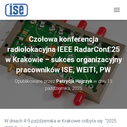
P
R
Z
E
Ł
Czołowa konferencja
Ą
C
radiolokacyjna IEEE RadarConf’25
Z
N
w Krakowie – sukces organizacyjny
A
pracowników ISE, WEiTI, PW
W
I
G
Opublikowane przez
Patrycja Hojczyk
w dniu
15
A
października, 2025
C
J
Ę
W dniach 4-9 października w Krakowie odbyła się “2025