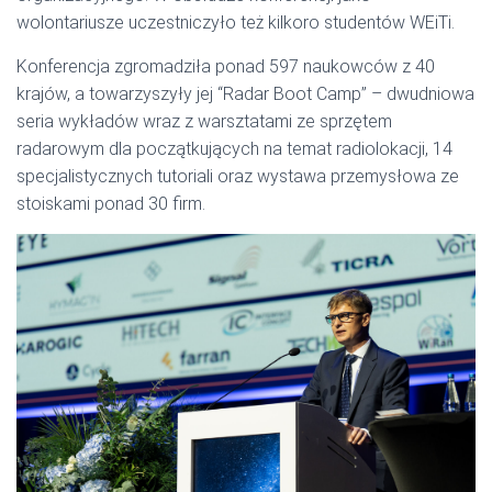
wolontariusze uczestniczyło też kilkoro studentów WEiTi.
Konferencja zgromadziła ponad 597 naukowców z 40
krajów, a towarzyszyły jej “Radar Boot Camp” – dwudniowa
seria wykładów wraz z warsztatami ze sprzętem
radarowym dla początkujących na temat radiolokacji, 14
specjalistycznych tutoriali oraz wystawa przemysłowa ze
stoiskami ponad 30 firm.