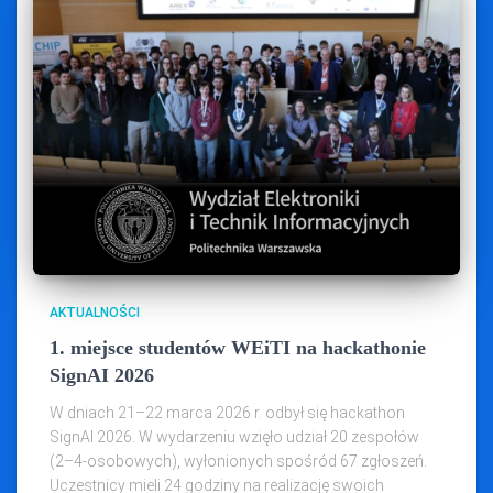
AKTUALNOŚCI
1. miejsce studentów WEiTI na hackathonie
SignAI 2026
W dniach 21–22 marca 2026 r. odbył się hackathon
SignAI 2026. W wydarzeniu wzięło udział 20 zespołów
(2–4‑osobowych), wyłonionych spośród 67 zgłoszeń.
Uczestnicy mieli 24 godziny na realizację swoich