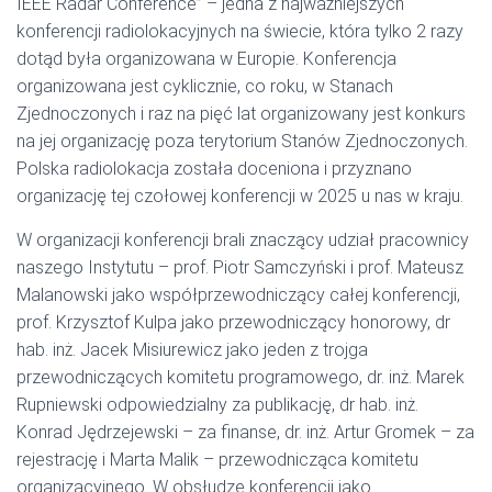
IEEE Radar Conference” – jedna z najważniejszych
konferencji radiolokacyjnych na świecie, która tylko 2 razy
dotąd była organizowana w Europie. Konferencja
organizowana jest cyklicznie, co roku, w Stanach
Zjednoczonych i raz na pięć lat organizowany jest konkurs
na jej organizację poza terytorium Stanów Zjednoczonych.
Polska radiolokacja została doceniona i przyznano
organizację tej czołowej konferencji w 2025 u nas w kraju.
W organizacji konferencji brali znaczący udział pracownicy
naszego Instytutu – prof. Piotr Samczyński i prof. Mateusz
Malanowski jako współprzewodniczący całej konferencji,
prof. Krzysztof Kulpa jako przewodniczący honorowy, dr
hab. inż. Jacek Misiurewicz jako jeden z trojga
przewodniczących komitetu programowego, dr. inż. Marek
Rupniewski odpowiedzialny za publikację, dr hab. inż.
Konrad Jędrzejewski – za finanse, dr. inż. Artur Gromek – za
rejestrację i Marta Malik – przewodnicząca komitetu
organizacyjnego. W obsłudze konferencji jako