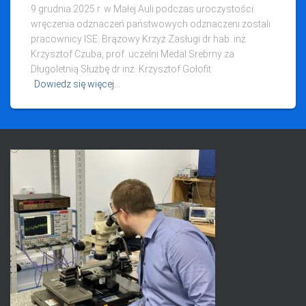
9 grudnia 2025 r. w Małej Auli podczas uroczystości
wręczenia odznaczeń państwowych odznaczeni zostali
pracownicy ISE: Brązowy Krzyż Zasługi dr hab. inż.
Krzysztof Czuba, prof. uczelni Medal Srebrny za
Długoletnią Służbę dr inż. Krzysztof Gołofit
Dowiedz się więcej…