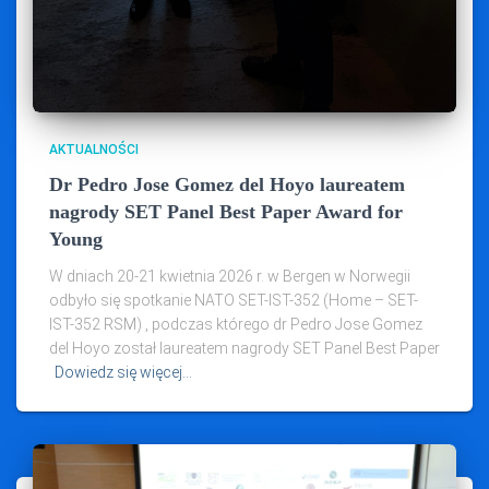
AKTUALNOŚCI
Dr Pedro Jose Gomez del Hoyo laureatem
nagrody SET Panel Best Paper Award for
Young
W dniach 20-21 kwietnia 2026 r. w Bergen w Norwegii
odbyło się spotkanie NATO SET-IST-352 (Home – SET-
IST-352 RSM) , podczas którego dr Pedro Jose Gomez
del Hoyo został laureatem nagrody SET Panel Best Paper
Dowiedz się więcej…